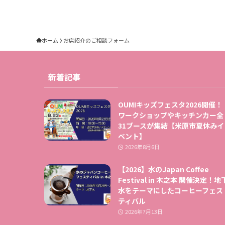
ホーム
お店紹介のご相談フォーム
新着記事
OUMIキッズフェスタ2026開催！
ワークショップやキッチンカー全
31ブースが集結【米原市夏休みイ
ベント】
2026年8月6日
【2026】水のJapan Coffee
Festival in 木之本 開催決定！地
水をテーマにしたコーヒーフェス
ティバル
2026年7月13日