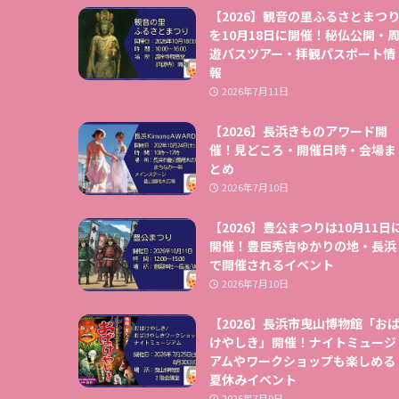
【2026】観音の里ふるさとまつ
を10月18日に開催！秘仏公開・
遊バスツアー・拝観パスポート情
報
2026年7月11日
【2026】長浜きものアワード開
催！見どころ・開催日時・会場ま
とめ
2026年7月10日
【2026】豊公まつりは10月11日
開催！豊臣秀吉ゆかりの地・長浜
で開催されるイベント
2026年7月10日
【2026】長浜市曳山博物館「お
けやしき」開催！ナイトミュージ
アムやワークショップも楽しめる
夏休みイベント
2026年7月9日