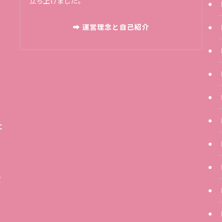
立ち上げました。
り
周
➡ 運営理念と自己紹介
に
ば