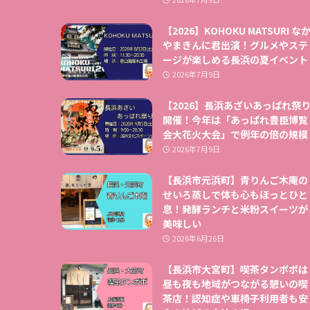
【2026】KOHOKU MATSURI な
やまきんに君出演！グルメやステ
ージが楽しめる長浜の夏イベント
2026年7月9日
【2026】長浜あざいあっぱれ祭
開催！今年は「あっぱれ豊臣博覧
会大花火大会」で例年の倍の規模
2026年7月9日
【長浜市元浜町】青りんご木庵の
せいろ蒸しで体も心もほっとひと
息！発酵ランチと米粉スイーツが
美味しい
2026年6月26日
【長浜市大宮町】喫茶タンポポは
昼も夜も地域がつながる憩いの喫
茶店！認知症や車椅子利用者も安