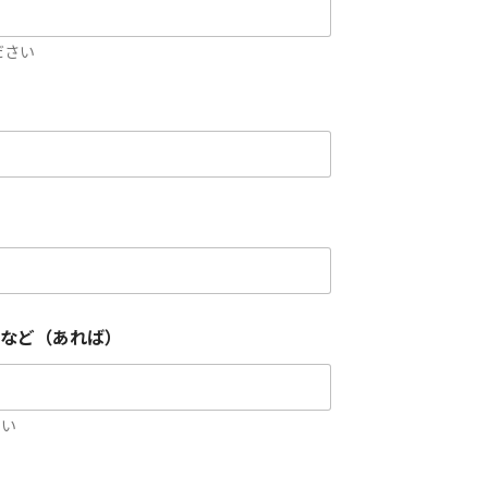
ださい
amなど（あれば）
さい