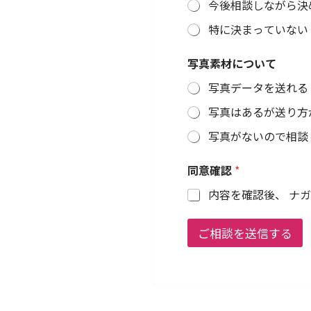
今後相談しながら決
特に決まっていない
写真素材について
写真データを送れる
写真はあるが送り方
写真がないので相談
店
同意確認
*
舗
住
内容を確認後、 ナ
所
*
掲
ご相談を送信する
載
希
望
時
期