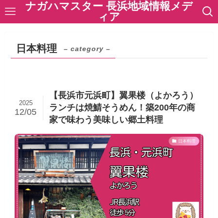
ナガハマスター 長浜地域情報メデ
ィア
日本料理
– category –
【長浜市元浜町】翼果楼（よかろう）
2025
ランチは焼鯖そうめん！築200年の商
12/05
家で味わう美味しい郷土料理
日本料理