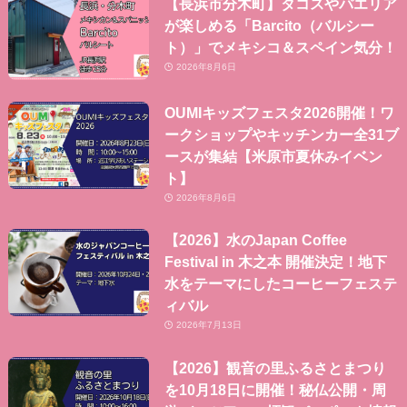
【長浜市分木町】タコスやパエリア
が楽しめる「Barcito（バルシー
ト）」でメキシコ＆スペイン気分！
2026年8月6日
OUMIキッズフェスタ2026開催！ワ
ークショップやキッチンカー全31ブ
ースが集結【米原市夏休みイベン
ト】
2026年8月6日
【2026】水のJapan Coffee
Festival in 木之本 開催決定！地下
水をテーマにしたコーヒーフェステ
ィバル
2026年7月13日
【2026】観音の里ふるさとまつり
を10月18日に開催！秘仏公開・周