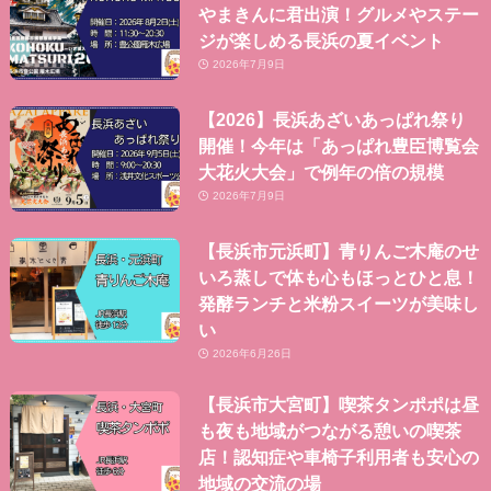
やまきんに君出演！グルメやステー
ジが楽しめる長浜の夏イベント
2026年7月9日
【2026】長浜あざいあっぱれ祭り
開催！今年は「あっぱれ豊臣博覧会
大花火大会」で例年の倍の規模
2026年7月9日
【長浜市元浜町】青りんご木庵のせ
いろ蒸しで体も心もほっとひと息！
発酵ランチと米粉スイーツが美味し
い
2026年6月26日
【長浜市大宮町】喫茶タンポポは昼
も夜も地域がつながる憩いの喫茶
店！認知症や車椅子利用者も安心の
地域の交流の場