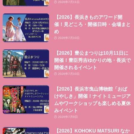
2026年7月11日
【2026】長浜きものアワード開
催！見どころ・開催日時・会場まと
め
2026年7月10日
【2026】豊公まつりは10月11日に
開催！豊臣秀吉ゆかりの地・長浜で
開催されるイベント
2026年7月10日
【2026】長浜市曳山博物館「おば
けやしき」開催！ナイトミュージア
ムやワークショップも楽しめる夏休
みイベント
2026年7月9日
【2026】KOHOKU MATSURI なか