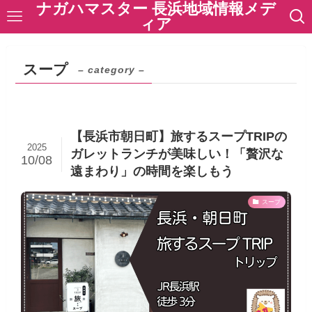
ナガハマスター 長浜地域情報メデ
ィア
スープ
– category –
【長浜市朝日町】旅するスープTRIPの
2025
ガレットランチが美味しい！「贅沢な
10/08
遠まわり」の時間を楽しもう
スープ