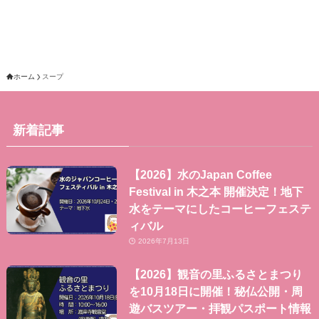
ホーム
スープ
新着記事
【2026】水のJapan Coffee
Festival in 木之本 開催決定！地下
水をテーマにしたコーヒーフェステ
ィバル
2026年7月13日
【2026】観音の里ふるさとまつり
を10月18日に開催！秘仏公開・周
遊バスツアー・拝観パスポート情報