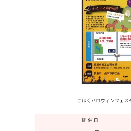
こほくハロウィンフェスタ
開 催 日