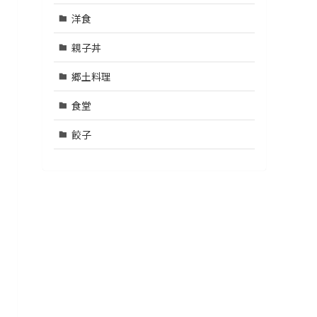
洋食
親子丼
郷土料理
食堂
餃子